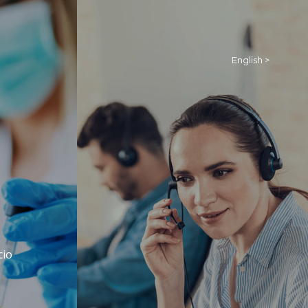
English >
cio